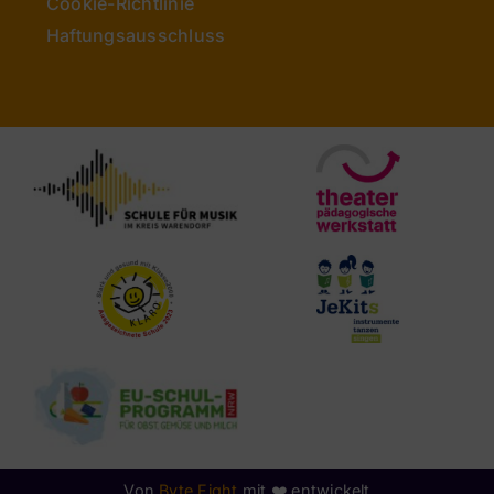
Cookie-Richtlinie
Haftungsausschluss
Von
Byte Fight
mit ❤️ entwickelt