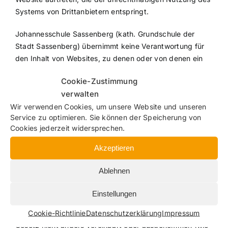
Systems von Drittanbietern entspringt.
Johannesschule Sassenberg (kath. Grundschule der
Stadt Sassenberg) übernimmt keine Verantwortung für
den Inhalt von Websites, zu denen oder von denen ein
Hyperlink oder eine anderer Verweis führt. Produkte oder
Cookie-Zustimmung
Serviceleistungen, die von Drittanbieten angeboten
verwalten
werden, werden nach entsprechenden Bedingungen und
Wir verwenden Cookies, um unsere Website und unseren
Konditionen jener Drittanbieter behandelt werden.
Service zu optimieren. Sie können der Speicherung von
Cookies jederzeit widersprechen.
Jegliches intellektuelle Eigentumsrecht an Inhalten auf
dieser Website ist im Besitz von Johannesschule
Akzeptieren
Sassenberg (kath. Grundschule der Stadt Sassenberg).
Ablehnen
Das Kopieren, Verbreiten oder jegliche andere Nutzung
dieses Materials ist ohne die schriftliche Erlaubnis von
Einstellungen
Johannesschule Sassenberg (kath. Grundschule der
Cookie-Richtlinie
Datenschutzerklärung
Impressum
Stadt Sassenberg) nicht gestattet, sofern in geltendem
Gesetz nicht anders vereinbart oder ausgenommen (wie